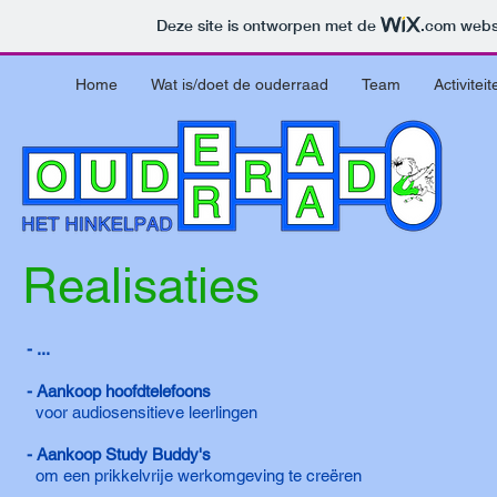
Deze site is ontworpen met de
.com
websi
Home
Wat is/doet de ouderraad
Team
Activiteit
Realisaties
- ...
- Aankoop hoofdtelefoons
voor audiosensitieve leerlingen
- Aankoop Study Buddy's
om een prikkelvrije werkomgeving te
creëren